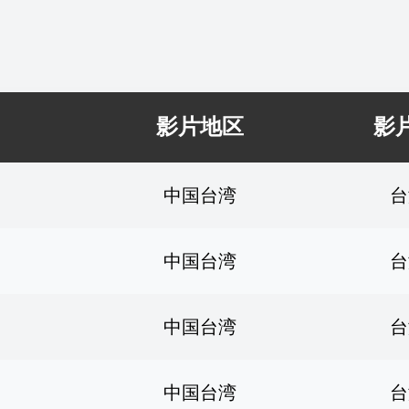
影片地区
影
中国台湾
台
中国台湾
台
中国台湾
台
中国台湾
台