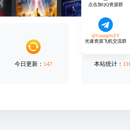
点击加QQ资源群
@GuangSuZY
光速资源飞机交流群
今日更新：
147
本站统计：
11