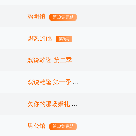
聪明镇
第12集完结
第10集完结
炽热的他
第8集
戏说乾隆-第二季
戏说乾隆 第一季
第40集完结
欠你的那场婚礼
第42集已完结
男公馆
第10集完结
第10集完结