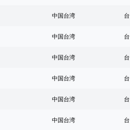
中国台湾
台
中国台湾
台
中国台湾
台
中国台湾
台
中国台湾
台
中国台湾
台