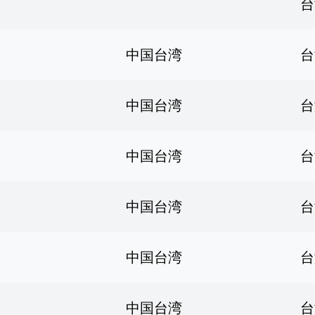
台
中国台湾
台
中国台湾
台
中国台湾
台
中国台湾
台
中国台湾
台
中国台湾
台