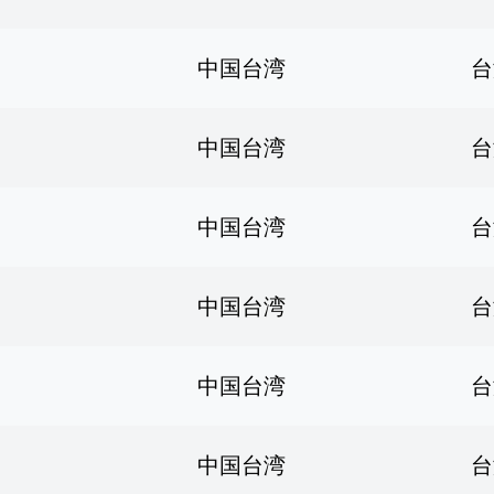
中国台湾
台
中国台湾
台
中国台湾
台
中国台湾
台
中国台湾
台
中国台湾
台