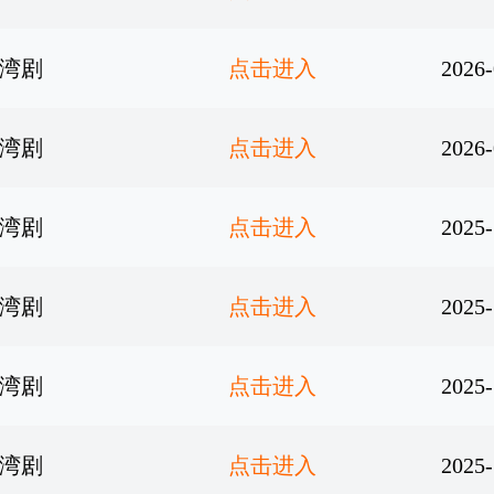
湾剧
点击进入
2026-
湾剧
点击进入
2026-
湾剧
点击进入
2025-
湾剧
点击进入
2025-
湾剧
点击进入
2025-
湾剧
点击进入
2025-