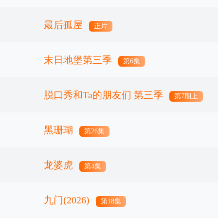
最后孤屋
正片
末日地堡第三季
第6集
脱口秀和Ta的朋友们 第三季
第7期上
黑珊瑚
第26集
龙婆虎
第4集
九门(2026)
第18集