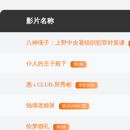
影片名称
八神瑛子：上野中央署组织犯罪对策课
仆人的王子殿下
第6集
惠 s CLUB-郑秀彬
李彩领篇
钱塘老娘舅
第20260807期
绘梦婚礼
第8集